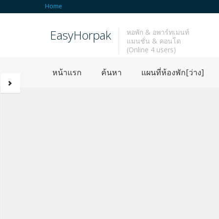
Home
EasyHorpak
หอพัก & อพาร์ทเมนท์
แมนชั่น & คอนโด
(Online 4 users)
หน้าแรก
ค้นหา
แผนที่ห้องพัก[ว่าง]