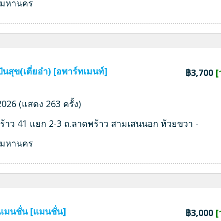
พมหานคร
ันสุข(เตี่ยอ๋า) [อพาร์ทเมนท์]
฿3,700
[
026 (แสดง 263 ครั้ง)
ร้าว 41 แยก 2-3 ถ.ลาดพร้าว สามเสนนอก ห้วยขวา -
พมหานคร
มนชั่น [แมนชั่น]
฿3,000
[