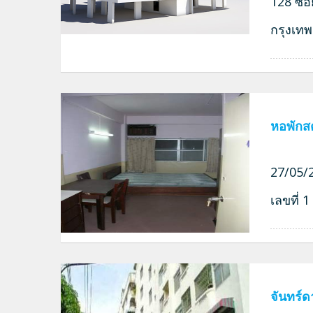
128 ซอ
กรุงเท
หอพักสต
27/05/2
เลขที่
จันทร์ด