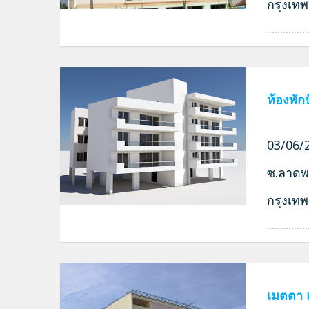
กรุงเท
ห้องพักป
03/06/2
ซ.ลาดพ
กรุงเท
เมตตา แ