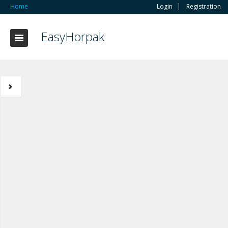
Home
Login
Registration
EasyHorpak