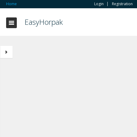
Home
Login
Registration
EasyHorpak