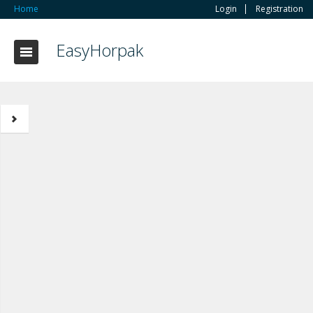
Home
Login
Registration
EasyHorpak