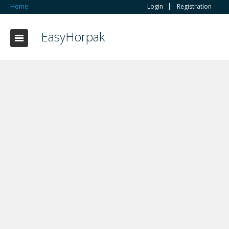
Home
Login
Registration
EasyHorpak